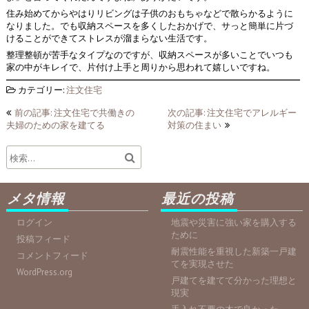
住み始めてからやはりリビングは子供のおもちゃなどで散らかるように
なりました。でも収納スペースを多くしたおかげで、サっと簡単に片づ
けることができてストレスが溜まらない生活です。
整理整頓が苦手なタイプなのですが、収納スペースが多いことでいつも
家の中がキレイで、片付け上手と周りから思われて嬉しいですね。
カテゴリー:
注文住宅
投
前の記事: 注文住宅で共働きの
次の記事: 注文住宅でアレルギー
夫婦のための家を建てる
対策の住まい
稿
ナ
ビ
ゲ
メタ情報
最近の投稿
ー
ログイン
地震や災害に強い家を購入する
シ
ために
投稿フィード
耐震性能を重視した新築一戸建
ョ
コメントフィード
てを実現させた
WordPress.org
ン
戸建てを建てて分かった理想と
現実