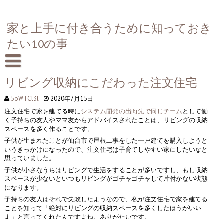
家と上手に付き合うために知っておき
たい10の事
リビング収納にこだわった注文住宅
5oWTCl3l
2020年7月15日
注文住宅で家を建てる時に
システム開発の出向先で同じチーム
として働
く子持ちの友人やママ友からアドバイスされたことは、リビングの収納
スペースを多く作ることです。
子供が生まれたことが仙台市で屋根工事をした一戸建てを購入しようと
いうきっかけになったので、注文住宅は子育てしやすい家にしたいなと
思っていました。
子供が小さなうちはリビングで生活をすることが多いですし、もし収納
スペースが少ないといつもリビングがゴチャゴチャして片付かない状態
になります。
子持ちの友人はそれで失敗したようなので、私が注文住宅で家を建てる
ことを知って「絶対にリビングの収納スペースを多くしたほうがいい
よ」と言ってくれたんですよね。ありがたいです。