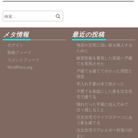
メタ情報
最近の投稿
ログイン
地震や災害に強い家を購入する
ために
投稿フィード
耐震性能を重視した新築一戸建
コメントフィード
てを実現させた
WordPress.org
戸建てを建てて分かった理想と
現実
手入れ不要の木で良かった
子育てを前提にした家を注文住
宅で建てる
憧れだった平屋に住んでみて
日々感じること
注文住宅でライフステージにあ
う家を建てる
注文住宅でアレルギー対策の住
まい