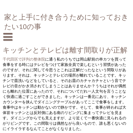
家と上手に付き合うために知っておき
たい10の事
キッチンとテレビは離す間取りが正解
千代田区で評判の整体院
に通う私のうちでは岡山駅前の串カツを買って
食事をする時にはテレビをつけて家族全員で楽しむという習慣があった
のですが、それに関して今思うとこれは正解だったなという間取りがあ
ります。それは、キッチンとテレビの場所が離れていることです。キッ
チンで皿洗いなどをしていると、そのお皿のカチャカチャという音でテ
レビの音がかき消されてしまうことはありませんか？うちはそれが偶然
にも離れた位置にあったので、それについてだれ一人文句を言うことな
く快適に過ごすことができました。キッチンは一番北にあり、キッチン
カウンターを挟んでダイニングテーブルがあってここで食事をします。
食事中はキッチンは動かないので静かです。そして、食事が終われば大
体皆キッチンとは反対側にある南のリビングに集まってテレビを見ま
す。ダイニングからでも見えますが、より近くて一番快適に見られるの
がリビングです。この間取りは偶然ながら良いもので、誰も悪くないの
にイライラするなんてことがなくなりました。